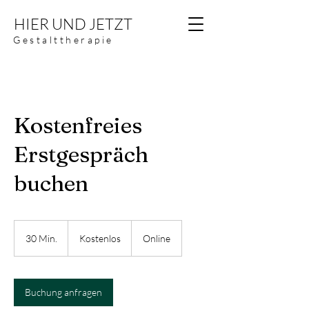
HIER UND JETZT
Gestalttherapie
Kostenfreies
Erstgespräch
buchen
Kostenlos
30 Min.
3
Kostenlos
Online
0
M
i
n
Buchung anfragen
.